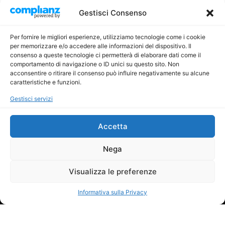
Gestisci Consenso
Per fornire le migliori esperienze, utilizziamo tecnologie come i cookie
per memorizzare e/o accedere alle informazioni del dispositivo. Il
consenso a queste tecnologie ci permetterà di elaborare dati come il
comportamento di navigazione o ID unici su questo sito. Non
acconsentire o ritirare il consenso può influire negativamente su alcune
caratteristiche e funzioni.
Gestisci servizi
DERINVESTMENT S.R.L.S.
Accetta
Partita IVA: 10524140968
Numero REA: MI - 2538757
Nega
Sede legale: via Giordano Bruno 5/1
20154, Milano (MI)
Visualizza le preferenze
CONTATTI
+39 3297313015
Informativa sulla Privacy
info@mioriplus.com
Cookie Policy